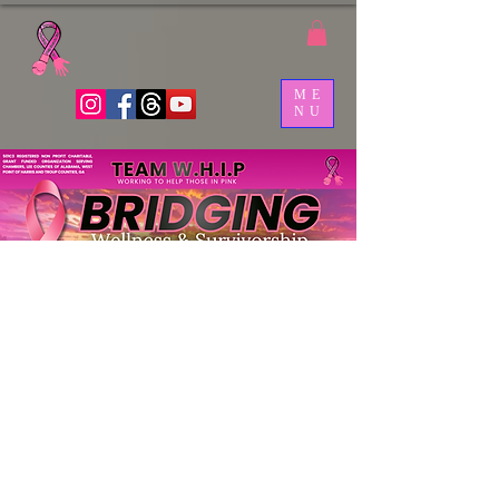
ME
NU
El Equipo WHIP es una
organización de
sobrevivientes, simpatizantes y
cuidadores que han decidido
invertir en la concienciación
de sí mismos y del público,
compartiendo sus historias.
WHIP planifica, implementa y