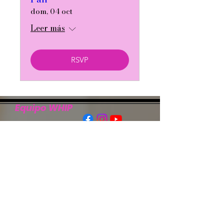
dom, 04 oct
Leer más
RSVP
Equipo WHIP
Team WHIP es una organización pública
501(c)3 sin fines de lucro registrada y exenta
de impuestos que presta servicios en los
condados de Chambers y Lee en Alabama, y
en los condados de West Point de Troup y
Harris en Georgia.
Stay Connected to
WHIP