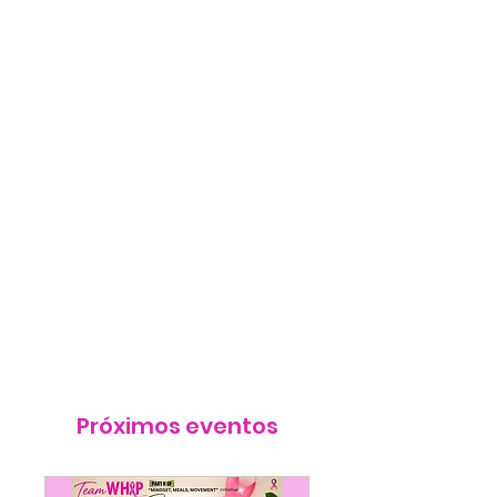
presta servicios estratégicos de
alcance comunitario para
construir comunidades más
saludables emocional, social y
físicamente.
Nuestros eventos
han demostrado promover la
salud física y emocional
. Los
eventos de WHIP están abiertos
a cualquier persona que desee
concienciar, apoyar a sus seres
queridos y apoyar los esfuerzos
de la organización.
Próximos eventos