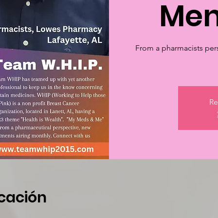
Men
From a pharmacists pers
Re
icación