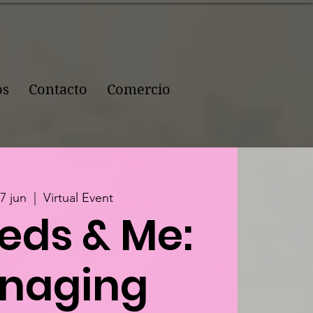
os
Contacto
Comercio
7 jun
  |  
Virtual Event
eds & Me:
naging