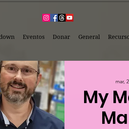
pdown
Eventos
Donar
General
Recurs
mar, 2
My M
Ma