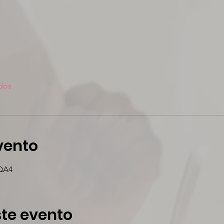
dos
vento
AQA4
te evento