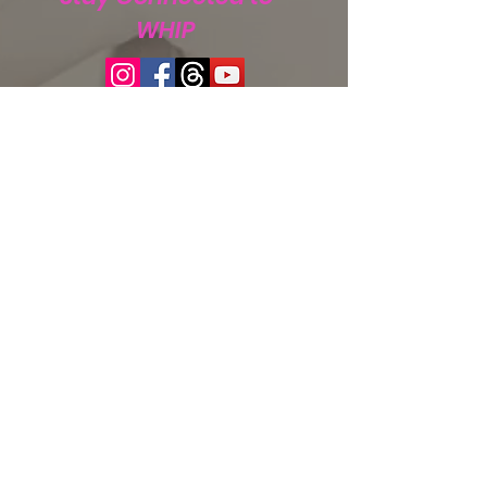
WHIP
Subscribe to WHIP
Sign Up!
Correo electrónico
:
info@teamwhip2015.com
Teléfono
:
334.333.9405
Organización benéfica pública
registrada:
Team WHIP
EIN.
47-5501256